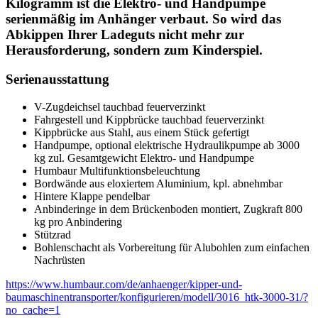
Kilogramm ist die Elektro- und Handpumpe
serienmäßig im Anhänger verbaut. So wird das
Abkippen Ihrer Ladeguts nicht mehr zur
Herausforderung, sondern zum Kinderspiel.
Serienausstattung
V-Zugdeichsel tauchbad feuerverzinkt
Fahrgestell und Kippbrücke tauchbad feuerverzinkt
Kippbrücke aus Stahl, aus einem Stück gefertigt
Handpumpe, optional elektrische Hydraulikpumpe ab 3000
kg zul. Gesamtgewicht Elektro- und Handpumpe
Humbaur Multifunktionsbeleuchtung
Bordwände aus eloxiertem Aluminium, kpl. abnehmbar
Hintere Klappe pendelbar
Anbinderinge in dem Brückenboden montiert, Zugkraft 800
kg pro Anbindering
Stützrad
Bohlenschacht als Vorbereitung für Alubohlen zum einfachen
Nachrüsten
https://www.humbaur.com/de/anhaenger/kipper-und-
baumaschinentransporter/konfigurieren/modell/3016_htk-3000-31/?
no_cache=1